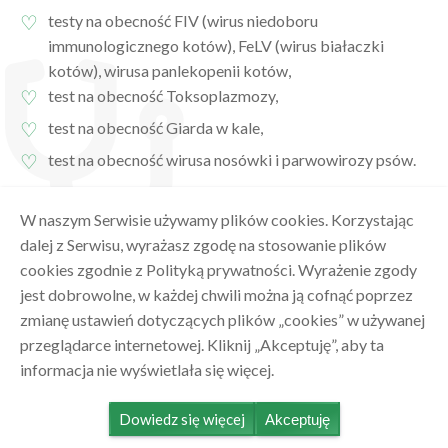
testy na obecność FIV (wirus niedoboru
immunologicznego kotów), FeLV (wirus białaczki
kotów), wirusa panlekopenii kotów,
test na obecność Toksoplazmozy,
test na obecność Giarda w kale,
test na obecność wirusa nosówki i parwowirozy psów.
☚ wróć
W naszym Serwisie używamy plików cookies. Korzystając
dalej z Serwisu, wyrażasz zgodę na stosowanie plików
cookies zgodnie z Polityką prywatności. Wyrażenie zgody
jest dobrowolne, w każdej chwili można ją cofnąć poprzez
Oferta
Specjalizacje
Kadra
Kontakt
zmianę ustawień dotyczących plików „cookies” w używanej
przeglądarce internetowej. Kliknij „Akceptuję”, aby ta
informacja nie wyświetlała się więcej.
☏ 570 200 207
✉
conamore.vet@gmail.com
Dowiedz się więcej
Akceptuję
© 2021 Con Amore