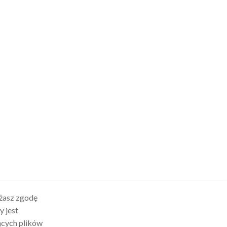
ażasz zgodę
y jest
ących plików