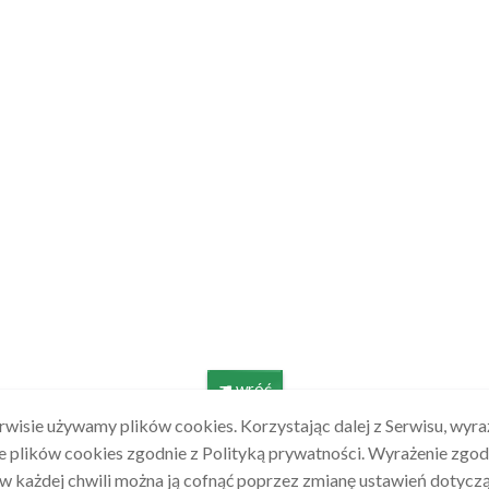
☚ wróć
wisie używamy plików cookies. Korzystając dalej z Serwisu, wyr
e plików cookies zgodnie z Polityką prywatności. Wyrażenie zgod
w każdej chwili można ją cofnąć poprzez zmianę ustawień dotycz
Oferta
Specjalizacje
Kadra
Kontakt