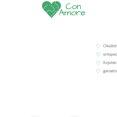
Okulist
ortoped
fizjote
geriatri