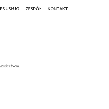
ES USŁUG
ZESPÓŁ
KONTAKT
akości życia.