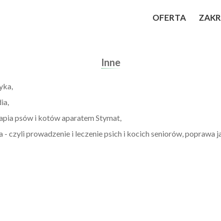
OFERTA
ZAKR
Inne
yka,
ia,
rapia psów i kotów aparatem Stymat,
a - czyli prowadzenie i leczenie psich i kocich seniorów, poprawa j